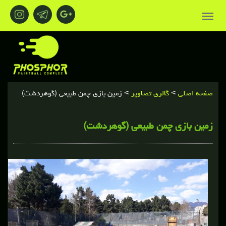
صفحه اصلی
>
گالري تصاوير
> زمین بازی چمن طبیعی (گوهردشت)
زمین بازی چمن طبیعی (گوهردشت)