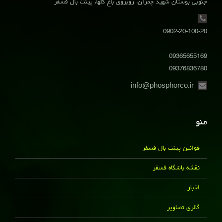
جنوبی بوستان شهید چمران، روبروی باغ گلها، پینت بال فسفر
0902-20-100-20
09365655169
09376836780
info@phosphorco.ir
منو
قوانین پینت بال فسفر
نقشه باشگاه فسفر
اخبار
گالری تصاویر