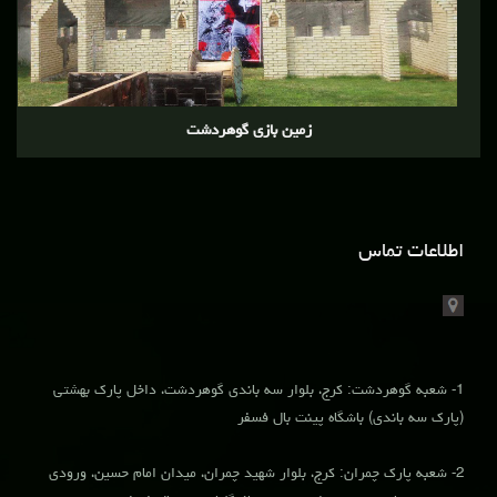
زمین بازی گوهردشت
اطلاعات تماس
1- شعبه گوهردشت: کرج، بلوار سه باندی گوهردشت، داخل پارک بهشتی
(پارک سه باندی) باشگاه پینت بال فسفر
2- شعبه پارک چمران: کرج، بلوار شهید چمران، میدان امام حسین، ورودی